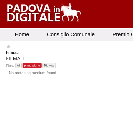
Home
Consiglio Comunale
Premio G
Filmati
FILMATI
Filtro:
All
primo piano
Piu visti
No matching medium found.