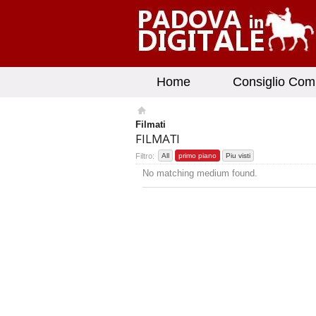
Home
Consiglio Com
Filmati
FILMATI
Filtro:
All
primo piano
Piu visti
No matching medium found.