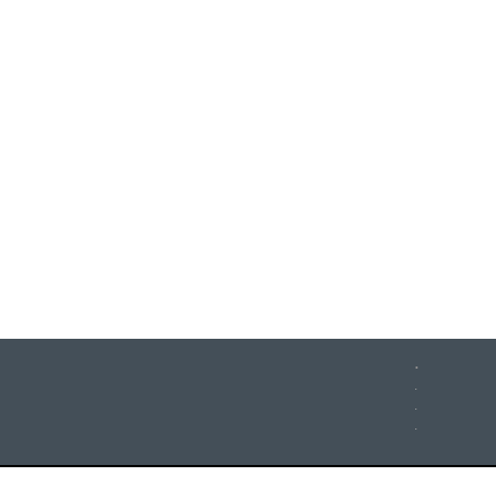
.
.
.
.