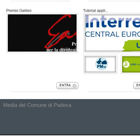
Premio Galileo
Tutorial appli...
#
#
#
#
ENTRA
E
Media del Comune di Padova