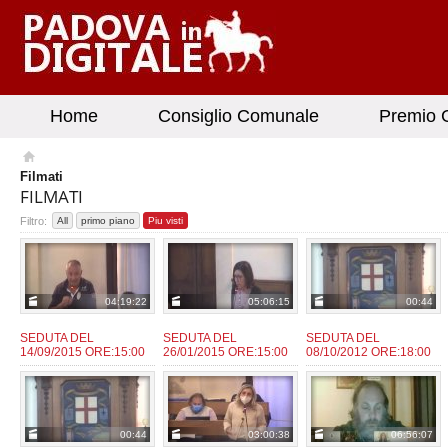
Home
Consiglio Comunale
Premio G
Filmati
FILMATI
Filtro:
All
primo piano
Piu visti
04:19:22
05:06:15
00:44
SEDUTA DEL
SEDUTA DEL
SEDUTA DEL
14/09/2015 ORE:15:00
26/01/2015 ORE:15:00
08/10/2012 ORE:18:00
admin
admin
admin
da:
da:
da:
00:44
03:00:38
06:56:07