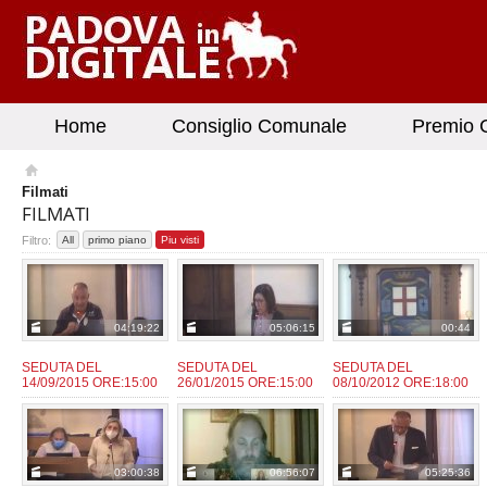
Home
Consiglio Comunale
Premio G
Filmati
FILMATI
Filtro:
All
primo piano
Piu visti
04:19:22
05:06:15
00:44
SEDUTA DEL
SEDUTA DEL
SEDUTA DEL
14/09/2015 ORE:15:00
26/01/2015 ORE:15:00
08/10/2012 ORE:18:00
admin
admin
admin
da:
da:
da:
03:00:38
06:56:07
05:25:36