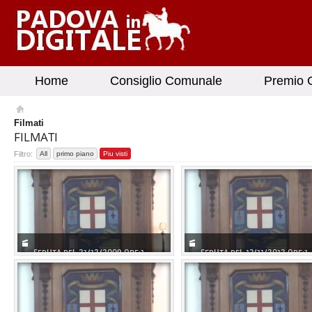
Home
Consiglio Comunale
Premio G
Filmati
FILMATI
Filtro:
All
primo piano
Piu visti
SEDUTA DEL 21/12/2009 ORE:1...
SEDUTA DEL 13/11/2012 ORE:1..