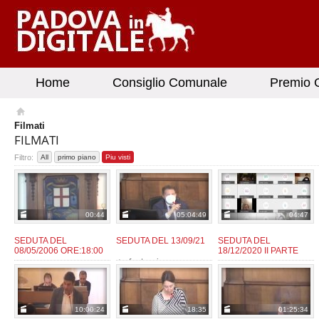
Home
Consiglio Comunale
Premio G
Filmati
FILMATI
Filtro:
All
primo piano
Piu visti
00:44
05:04:49
04:47
SEDUTA DEL
SEDUTA DEL 13/09/21
SEDUTA DEL
08/05/2006 ORE:18:00
18/12/2020 II PARTE
fantozzie
da:
admin
fantozzie
da:
da:
10:00:24
18:35
01:25:34