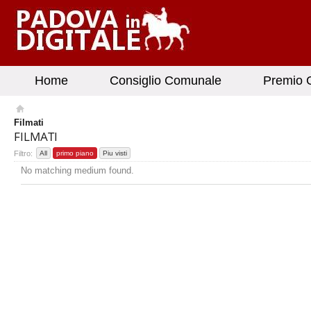
Home
Consiglio Comunale
Premio G
Filmati
FILMATI
Filtro:
All
primo piano
Piu visti
No matching medium found.