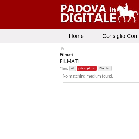
Home
Consiglio Com
Filmati
FILMATI
Filtro:
All
primo piano
Piu visti
No matching medium found.