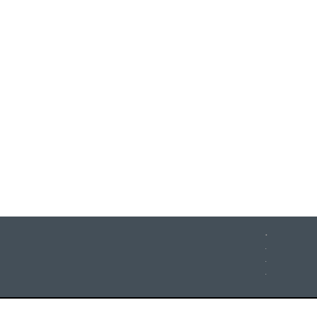
.
.
.
.