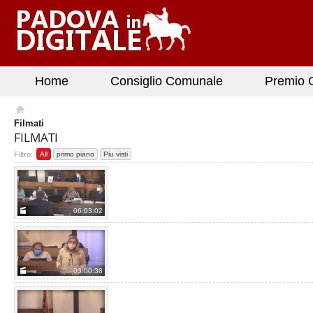
Home
Consiglio Comunale
Premio G
Filmati
FILMATI
Filtro:
All
primo piano
Piu visti
06:03:02
SEDUTA DEL 27/09/21
da
Seduta del 27/09/21
Vis
03:00:38
SEDUTA DEL 26/04/22
da
Seduta del 26/04/22