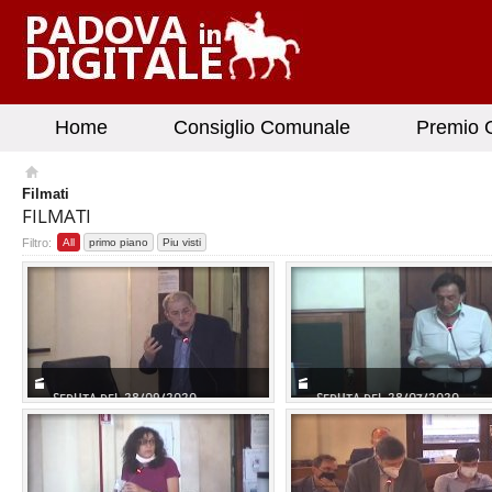
Home
Consiglio Comunale
Premio G
Filmati
FILMATI
Filtro:
All
primo piano
Piu visti
SEDUTA DEL 28/09/2020
SEDUTA DEL 28/07/2020