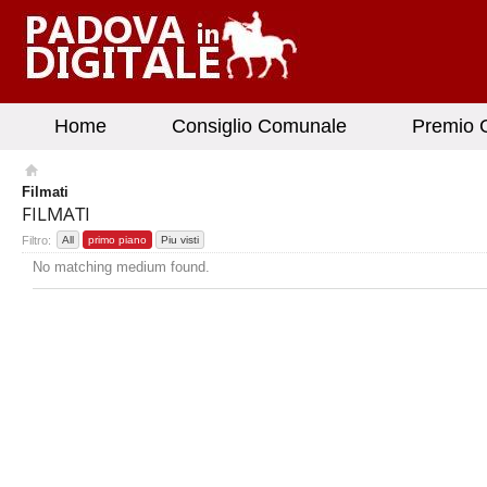
Home
Consiglio Comunale
Premio G
Filmati
FILMATI
Filtro:
All
primo piano
Piu visti
No matching medium found.