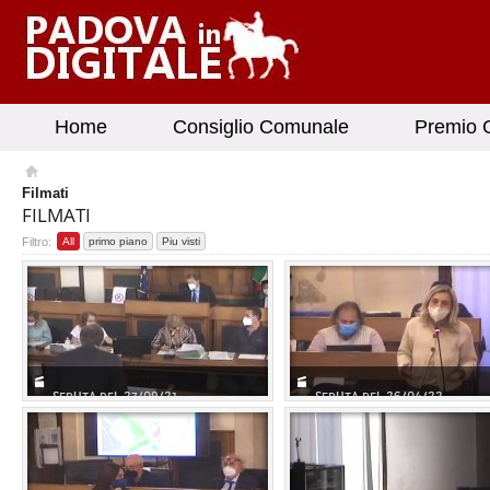
Home
Consiglio Comunale
Premio G
Filmati
FILMATI
Filtro:
All
primo piano
Piu visti
SEDUTA DEL 27/09/21
SEDUTA DEL 26/04/22