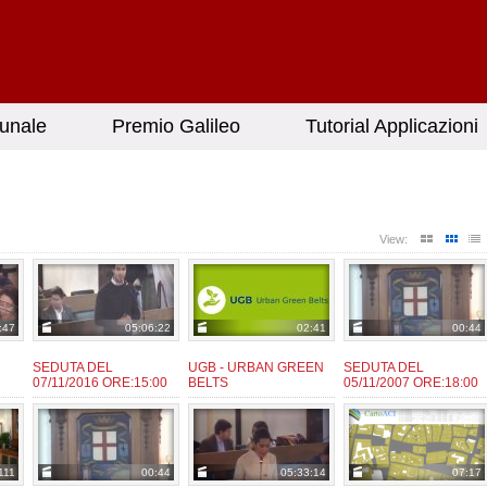
unale
Premio Galileo
Tutorial Applicazioni
View:
:47
05:06:22
02:41
00:44
SEDUTA DEL
UGB - URBAN GREEN
SEDUTA DEL
07/11/2016 ORE:15:00
BELTS
05/11/2007 ORE:18:00
admin
admin
admin
da:
da:
da:
111
00:44
05:33:14
07:17