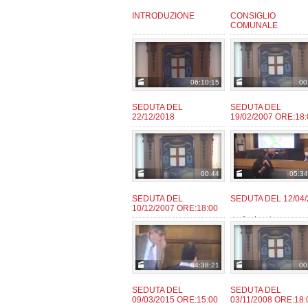
INTRODUZIONE
CONSIGLIO
COMUNALE
user
da:
admin
da:
06:10:15
00
SEDUTA DEL
SEDUTA DEL
22/12/2018
19/02/2007 ORE:18:
giaconm
admin
da:
da:
00:44
05:34
SEDUTA DEL
SEDUTA DEL 12/04/
10/12/2007 ORE:18:00
fantozzie
da:
admin
da:
04:38:21
00
SEDUTA DEL
SEDUTA DEL
09/03/2015 ORE:15:00
03/11/2008 ORE:18: