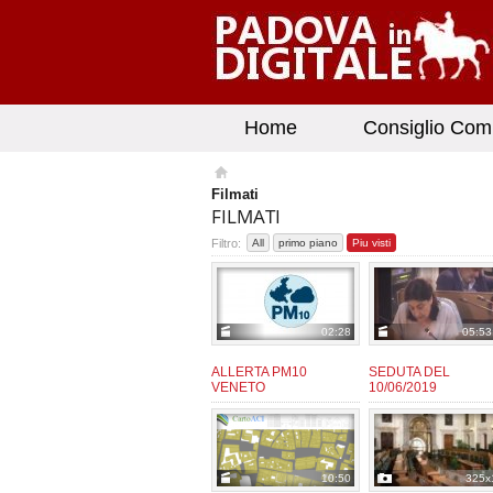
Home
Consiglio Com
Filmati
FILMATI
Filtro:
All
primo piano
Piu visti
02:28
05:53
ALLERTA PM10
SEDUTA DEL
VENETO
10/06/2019
admin
admin
da:
da:
10:50
325x