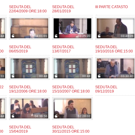
SEDUTA DEL
SEDUTA DEL
III PARTE CATASTO
22/04/2009 ORE:18:00
28/01/2019
user
da:
admin
giaconm
da:
da:
:44
04:01:01
03:25:20
03:40:26
SEDUTA DEL
SEDUTA DEL
SEDUTA DEL
00
06/05/2019
13/07/2017
19/10/2016 ORE:15:00
giaconm
admin
admin
da:
da:
da:
:11
00:44
00:44
03:30:40
22
SEDUTA DEL
SEDUTA DEL
SEDUTA DEL
19/12/2006 ORE:18:00
15/10/2007 ORE:18:00
09/12/2019
admin
admin
fantozzie
da:
da:
da:
:44
04:38:56
02:28:02
SEDUTA DEL
SEDUTA DEL
00
15/04/2019
30/11/2015 ORE:15:00