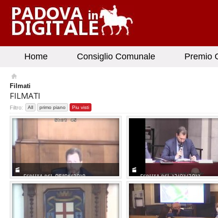
Home
Consiglio Comunale
Premio G
Filmati
FILMATI
Filtro:
All
primo piano
Piu visti
SEDUTA DEL 06/05/2019
SEDUTA DEL 13/07/2017