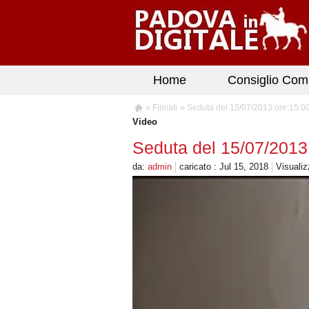
Home
Consiglio Com
»
»
Filmati
Seduta del 15/07/2013 ore:15:0
Video
Seduta del 15/07/2013
da:
admin
caricato : Jul 15, 2018
Visualiz