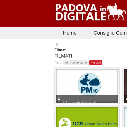
Home
Consiglio Com
Filmati
FILMATI
Filtro:
All
primo piano
Piu visti
ALLERTA PM10 VENETO