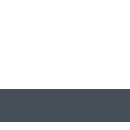
.
.
.
.