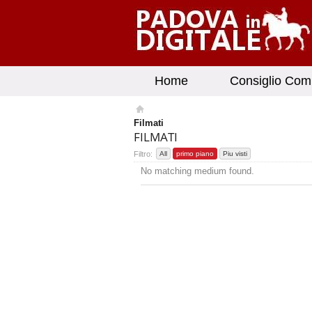
Home
Consiglio Com
Filmati
FILMATI
Filtro:
All
primo piano
Piu visti
No matching medium found.